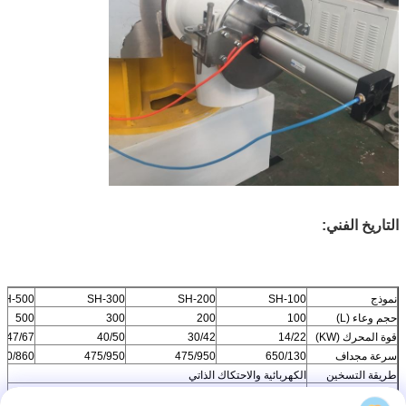
التاريخ الفني:
نموذج
SH-100
SH-200
SH-300
SH-500
حجم وعاء (L)
100
200
300
500
قوة المحرك (KW)
14/22
30/42
40/50
47/67
سرعة مجداف
650/130
475/950
475/950
30/860
طريقة التسخين
الكهربائية والاحتكاك الذاتي
وقت الخلط (دقيقة)
8-10