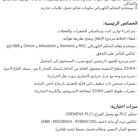
والساكن.
6. يستخدم التحكم الكهربائي مكونات تحكم تحمل علامات تجارية.
الخصائص الرئيسية:
- يتم إجراء توازن ثابت وديناميكي للشفرات والعجلات.
- غطاء الخلاط مزدوج الإغلاق ويفتح بطريقة هوائية.
- يستخدم نظام التحكم الكهربائي RKC و Siemens و Mitsubishi و Omron و ABB إلخ.
- عاكس للتأثير على التدفق.
- ختم مزدوج للعمود الرئيسي لمنع تسرب المسحوق إلى المحمل.
- SS304 سطح السفينة مصقول للغاية من الداخل.(سمك الجدار 6 مم ، سمك القاع 8 مم)
- سترة مزدوجة مع عزل حراري (اختياري زيوت نقل الحرارة)
- شفرات تسخين ذات تنظيف ذاتي قابلة للتعديل بارتفاع خاص بالمادة.
- شفرات طويلة العمر SS304 (معالجة النيتروجين والكربنة اختيارية)
ميزات اختيارية:
-تحكم PLC مع محمل الفراغ (SIEMENS PLC)
-عاكس تردد أو بداية ناعمة. (ABB ، MISUBISHI ، ROBINCON)
-مجمع الغبار النبضي ونظام تحميل بسيط (شبه تلقائي).