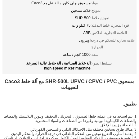
مواد:
مسحوق بولي كلوريد الفينيل مع Caco3
نموذج:
خلاط تسخين
نموذج خلاط:
SHR-500
قوة المحرك خلط التدفئة:
75 كيلو وات
العلامة التجارية العاكس:
ABB
علامة تجارية للتحكم في درجة
اومرون
الحرارة:
سعة:
1000 كجم / ساعة
آلة خلاط الصناعية ، آلة خلاط عالية السرعة
تسليط الضوء:
,
high speed mixer machine
مسحوق SHR-500L UPVC / CPVC / PVC مع آلة خلط Caco3
للحبيبات
تطبيق:
1. يتم استخدامه في عملية خلط الصندوق ، التحريك ، التجفيف وتلوين البلاستيك والمطاط
والصناعات الكيماوية اليومية وغيرها من الصناعات والمواد المختبرية.
2. الغطاء مزدوج الإغلاق.
3. هناك طرق تسخين مختلفة مثل الاحتكاك الذاتي والتسخين الكهربائي.
4. يعتمد أسلوب التفريغ نوعين من التحكم التلقائي في درجة الحرارة والتحكم اليدوي.
5. الشفرة مصبوبة من الفولاذ المقاوم للصدأ بالكامل ومكررة باختبارات التوازن الديناميكي