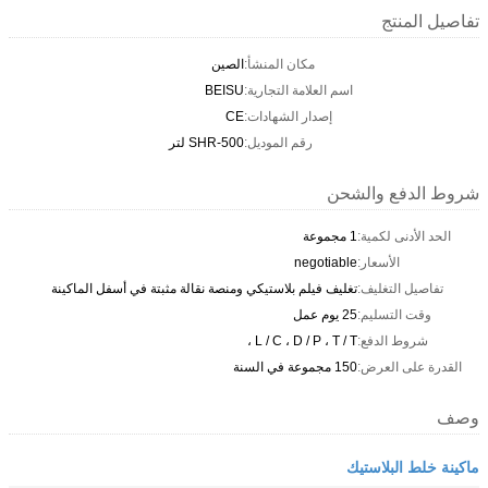
تفاصيل المنتج
مكان المنشأ:
الصين
اسم العلامة التجارية:
BEISU
إصدار الشهادات:
CE
رقم الموديل:
SHR-500 لتر
شروط الدفع والشحن
الحد الأدنى لكمية:
1 مجموعة
الأسعار:
negotiable
تفاصيل التغليف:
تغليف فيلم بلاستيكي ومنصة نقالة مثبتة في أسفل الماكينة
وقت التسليم:
25 يوم عمل
شروط الدفع:
L / C ، D / P ، T / T ،
القدرة على العرض:
150 مجموعة في السنة
وصف
ماكينة خلط البلاستيك