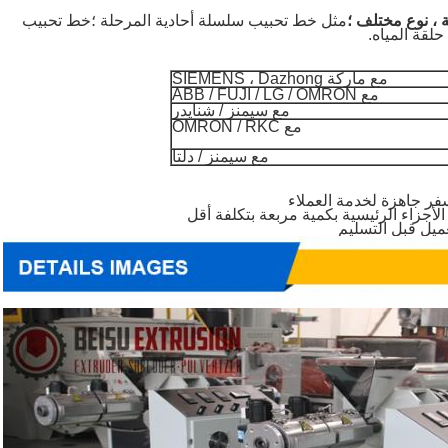
مثل خط تحبيب سلسلة أحادية المرحلة ؛
خط تحبيب
لقة المياه.
مع ماركة SIEMENS ، Dazhong
مع ABB / FUJI / LG / OMRON
مع سيمنز / شنايدر
مع OMRON / RKC
مع سيمنز / دلتا
فر جاهزة لخدمة العملاء
أجزاء الرئيسية بكمية مربعة بتكلفة أقل
ميل قبل التسليم