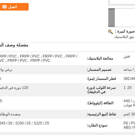
اتصل
ة
صورة كبيرة :
بثق البلاستيك
مفصلة وصف المن
قش
RPP / PVC ، FRPP / PVC ، FRPP / PVC ، FRPP /
معالجة البلاستيك:
VC ، FRPP / PVC ، FRPP / PVC
تصميم المسمار:
برغي واح
38CrM
قطر المسمار (مم):
5
25: 1
سرعة اللولب (دورة
120 دورة في الدقيقة
في الدقيقة):
220 فولت / 380 فولت / 440
.5
الطاقة (كيلوواط):
 كجم
نقاط البيع الرئيسية:
متعددة الوظائ
PE / PV
SJ25 / 25 ؛ SJ30 / 25 ؛ SJ45 / 30
نموذج الطارد:
ABS / 