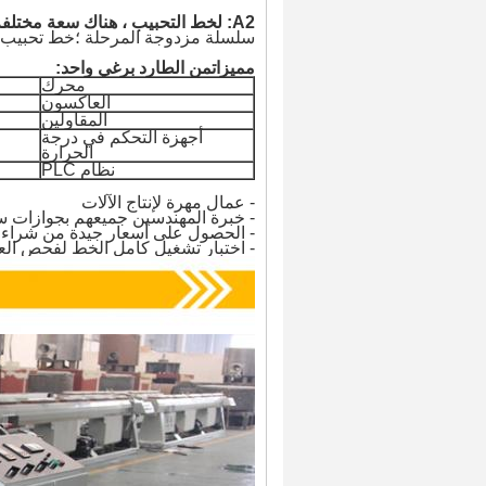
A2: لخط التحبيب ، هناك سعة مختلفة ، نوع مختلف ؛
سلسلة مزدوجة المرحلة ؛
خط تحبيب ح
مميزات
من الطارد برغي واحد:
محرك
العاكسون
المقاولين
أجهزة التحكم في درجة
الحرارة
نظام PLC
- عمال مهرة لإنتاج الآلات
- خبرة المهندسين جميعهم بجوازات س
- الحصول على أسعار جيدة من شراء ال
- اختبار تشغيل كامل الخط لفحص الع