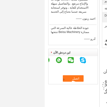
والإنتاج مرتفع ، والتفاصيل سهلة
الاستخدام للغاية ، وتوفر استجابة
سريعة عندما نحتاج إلى الخدمة.
—— احمد زيتون
ز
جودة الخلاطة عالية السرعة التي
تنتجها Beisu Machinery ممتازة.
—— أدرو
,
ابن دردش الآن
نه أيضًا أن
لدينا العديد من الأنواع ، مثل 25/25 ، 30/25 ، 35/25 ، 45/25 ، 45/28 ، 45/30 ، 50/28 ، 55/25 ، 65/28 ؛65/30 ،
65/33 ، 70/30 ، 75/33 ، 90/30 ، 90/33 ، 120/15 ، 120/22 ، 120/32 ، 120/33 ، 130/32 ، 150/10 ، 150 / 30 ؛
، أو بثق مختبر ؛
ل