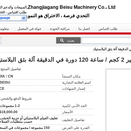
Zhangjiagang Beisu Machinery Co.، Ltd.
المبيعات والدعم ا
طلب اقتباس
-
ail
التحدي فرصة ، الاختراق هو النمو.
nguage
طلب اقتباس
اتصل بنا
مراقبة الجودة
جولة في المعمل
معلوما
بحث
لبلاستيك
تفاصيل المنتج:
مكان المنشأ:
CN ؛ JIA
اسم العلامة التجارية:
BEISU
إصدار الشهادات:
CE
شروط الدفع والشحن:
الحد الأدنى لكمية:
1-2 مجموعات
الأسعار:
$18,000.00
تغليف الفيلم البلاستيكي أو حزمة الخشب
تفاصيل التغليف:
حسب متطلبات العملاء
القدرة على العرض:
150 مجموعة / مجموعات في السنة