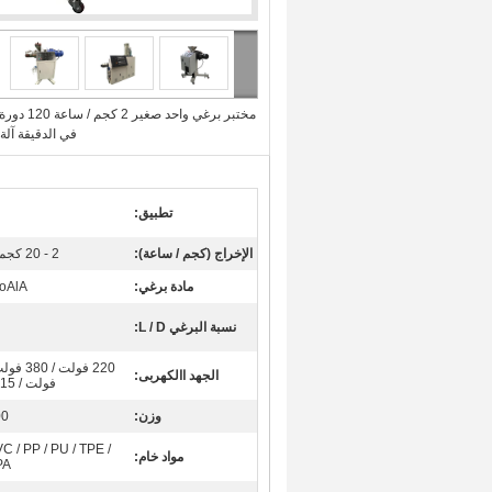
مختبر برغي واحد صغير 2 كجم / ساعة 120 دور
في الدقيقة آلة 
تطبيق:
الإخراج (كجم / ساعة):
2 - 20 كجم / ساعة
مادة برغي:
oAlA
نسبة البرغي L / D:
الجهد االكهربى:
فولت / 415 فولت
وزن:
300
C / PP / PU / TPE /
مواد خام:
PA