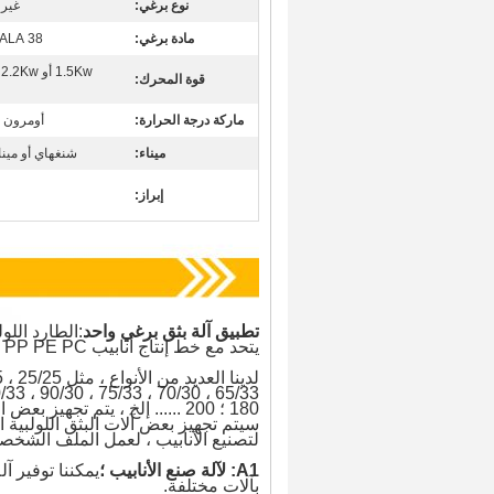
نوع برغي:
غير 
مادة برغي:
38 CRMOALA
1.5Kw أو 2.2Kw أو 3Kw
قوة المحرك:
ماركة درجة الحرارة:
أومرون ، 
ميناء:
شنغهاي أو ميناء
إبراز:
تطبيق آلة بثق برغي واحد
:
يتحد مع خط إنتاج أنابيب PP PE PC ، خط إنتاج PP PE PC.
سيتم تجهيز بعض آلات البثق اللولبية ال
لتصنيع الأنابيب ، لعمل الملف الشخصي
A1: لآلة صنع الأنابيب ؛
يمكننا توفير آلة لقطر 
بآلات مختلفة.