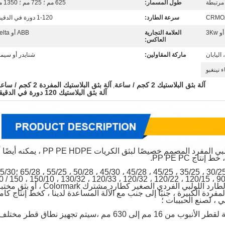
مرتبطة
طول المسمار:
625 مم ؛ 725 مم ؛ 1350 مم
سرعة الطارد:
1-120 دورة في الدقيقة
العلامة التجارية
ABB أو Delta
العاكس:
اليابان
ماركة المقاولين:
شنايدر أو سيمن
 نينغبو
آلة بثق البلاستيك 2 كجم / ساعة
آلة بثق البلاستيك المفردة 2 كجم / ساعة
,
آلة بثق البلاستيك 120 دورة في الدقيقة
الطارد اللولبي المفرد المصمم خصيصًا لبثق الكريات PP PE HDPE ، يمك
180 ؛ 200 ...... إلخ ، يتم تجهيز بعض الطارد اللولبي الفردي الصغير كطارد مشترك Colormark 
مفردة الكبيرة ، جنبًا إلى جنب مع الآلة المساعدة لدينا ، كخط إنتاج كام
 ، لصنع الحبيبات ؛
الأنبوب من 16 مم إلى 630 مم ،
سيتم تجهيز نطاق قطر مختلف