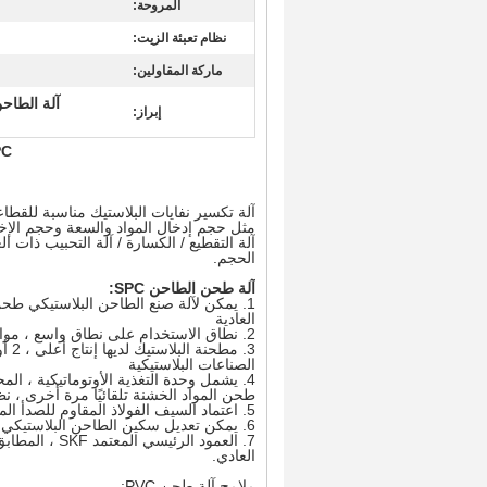
المروحة:
نظام تعبئة الزيت:
ماركة المقاولين:
آلة الطاحن
إبراز:
 SPC
مثل حجم إدخال المواد والسعة وحجم الإخرا
آلة التقطيع / الكسارة / آلة التحبيب ذات ا
الحجم.
آلة طحن الطاحن SPC:
العادية
2. نطاق الاستخدام على نطاق واسع ، مواد PVC / PE / ABS / PS / PA / PC
الصناعات البلاستيكية
4. يشمل وحدة التغذية الأوتوماتيكية ، ا
طحن المواد الخشنة تلقائيًا مرة أخرى ، نظ
5. اعتماد السيف الفولاذ المقاوم للصدأ المستوردة ، دائم ، يمكن أن تعمل بشكل مستمر.
6. يمكن تعديل سكين الطاحن البلاستيكي بسهولة ، وسهولة الصيانة والتحكم
العادي.
ملامح آلة طحن PVC: