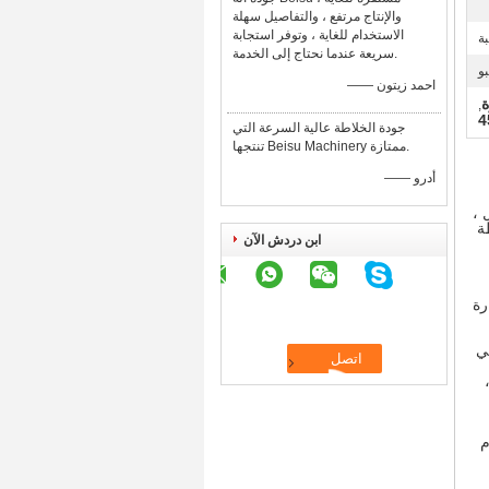
والإنتاج مرتفع ، والتفاصيل سهلة
الاستخدام للغاية ، وتوفر استجابة
ة
سريعة عندما نحتاج إلى الخدمة.
بو
—— احمد زيتون
ة
,
جودة الخلاطة عالية السرعة التي
تنتجها Beisu Machinery ممتازة.
—— أدرو
ميل ،
ة
ابن دردش الآن
 في درجة الحرارة
 في
ستخدام