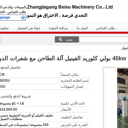
Zhangjiagang Beisu Machinery Co.، Ltd.
المبيعات والدعم ا
طلب اقتباس
-
ail
التحدي فرصة ، الاختراق هو النمو.
nguage
طلب اقتباس
اتصل بنا
مراقبة الجودة
جولة في المعمل
معلوما
بحث
45kw بولي كلوريد الفينيل آلة الطاحن مع شفرات الدوار
تفاصيل المنتج:
مكان المنشأ:
CN
اسم العلامة التجارية:
BEISU
إصدار الشهادات:
ISO
شروط الدفع والشحن:
الحد الأدنى لكمية:
&gt; = 1 مجموعة
الأسعار:
$10,000.00
تغليف الفيلم أو الحزمة الخشبية حسب
تفاصيل التغليف:
متطلبات العميل
القدرة على العرض:
200 مجموعة / مجموعات في السنة