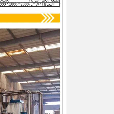
السعة (كجم / ساعة)
0-150
البعد (L * W * H)
2000 * 1800 * 26000