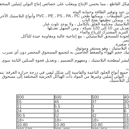
 هيكل القاطع ، مما يحسن الإنتاج ويتغلب على خصائص إنتاج البولي إيثيلين المنخ
 جيد وتوفير الطاقة وحماية البيئة.
PVC ، PE ، PS ، PA ، P وأنواع البلاستيك الأخرى.
، ويمكن تنظيفها بفتح الباب.
بلاستيك محكمة الغلق بالكامل ، ولا يوجد تلوث غبار.
 السهل تعديلها.
لتبريد المشترك للرياح والماء.
لجودة للمسحق البلاستيكي ، مع إنتاجية عالية ومقاومة جيدة للتآكل.
مر.
 صغيرة.
 البلاستيك ، وهو مستقر وموثوق.
ستيك حجم الهواء والضغط الخاصين به لتجميع المسحوق المحضر دون أي تسرب
لبشر لمطحنة البلاستيك ، ومفهوم التصميم ، وتعديل فجوة السكين الثابتة سوى
ف.
جميع أنواع الجلود الناعمة والقاسية إلى شكل ليفي في درجة حرارة الغرفة: يتم
، البولي إيثيلين وغيرها من المواد ذات الهياكل الجزيئية المختلفة إلى مسحوق
800
600
500
40
55
45
37
30
11
5.5
3
1.
24
16
9
6
90.5
52
42
31
<18
<18
<18
10-80
10-80
10-80
10