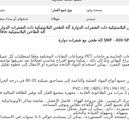
مضخة وقود
نوع جمع الغبار:
حقيب
سيمنز
ميناء:
شنغهاي أو ميناء نينغ
 البلاستيكية ذات الشفرات الدوارة
آلة الطحن البلاستيكية ذات الشفرات الدوار
,
آلة الطاحن البلاستيكية 45kw
SMF - 600 آلة طحن مع شفرات دوارة
آلة تكسير نفايات البلاستيك مناسبة للقطاعات الجانبية وزجاجات PET وصناعات النفايات المختلفة.وفقًا لمتطلبات كل ع
ج النهائي وما إلى ذلك ، يمكننا وضع اقتراح مناسب لعملائنا.بعد تمزيقها بواسط
لعمود المفرد ، يمكن استخدام المواد الناتجة مباشرة أو الانتقال إلى خطوة تقليل
1. يمكن لآلة صنع الطاحن البلاستيكي طحن جميع أنواع المواد الصلبة والناعمة إلى مساحيق شبكية 20-80
3. مطحنة البلاستيك لديها إنتاج أعلى ، 2 أو 3 مرات من الطاحونة العادية ، مجهزة بمجمع الغبار.آلة توفير الطاقة المثالية
لمحرك الرئيسي ، نقل مروحة الهواء ، فاصل الإعصار ، شاشة شاكر الأوتوماتيكية ،
ام تجميع الغبار عالي الكفاءة.تلقائي وتوفير المساحة.
7. العمود الرئيسي المعتمد SKF ، المطابق لمضخة الزيت المستوردة ، يمكن أن يستخدم حوالي 3-4 سنوات في الا