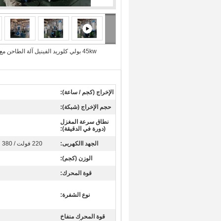
45kw بولي كلوريد الفينيل آلة الطاحن مع
الإخراج (كجم / ساعة):
حجم الإخراج (شبكة):
نطاق سرعة المغزل
(دورة في الدقيقة):
الجهد االكهربى:
220 فولت / 380 فولت / 415 فولت / 440 فولت
الوزن (كجم):
قوة المحرك:
نوع الشفرة:
قوة المحرك منفاخ