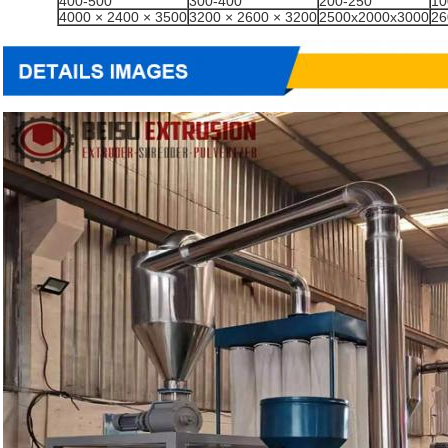
400-500
300-400
200-250
10
3500 × 2400 × 4000
3200 × 2600 × 3200
2500x2000x3000