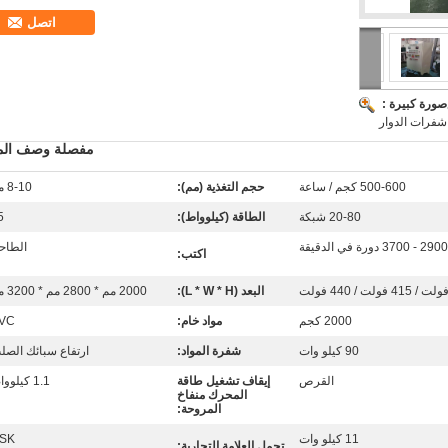
اتصل
صورة كبيرة :
شفرات الدوار
مفصلة وصف المن
500-600 كجم / ساعة
حجم التغذية (مم):
8-10 مم
20-80 شبكة
الطاقة (كيلوواط):
5
2900 - 3700 دورة في الدقيقة
الطاح
اكتب:
البعد (L * W * H):
2000 مم * 2800 مم * 3200 مم
2000 كجم
مواد خام:
VC
90 كيلو وات
شفرة المواد:
ارتفاع سبائك الصل
القرص
إيقاف تشغيل طاقة
1.1 كيلوواط
المحرك منفاخ
المروحة:
11 كيلو وات
SK
تحمل العلامة التجارية: