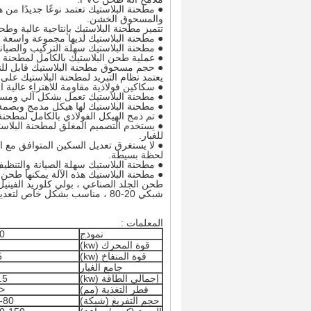
● مطحنة البلاستيك تعتمد نوعًا جديدًا من
والمسحوق الخشن.
تتميز مطحنة البلاستيك بإنتاجية عالية وطحن
● مطحنة البلاستيك لديها مجموعة واسعة من التطبيقات ، ويمكنها طحن C
● مطحنة البلاستيك سهلة التركيب والصيانة 
● عملية طحن البلاستيك بالكامل لمطحنة ال
● حجم مسحوق مطحنة البلاستيك قابل للتعديل من 10 إلى 120 شبكة ، ومن
يعتمد نظام التبريد لمطحنة البلاستيك على ا
● سكاكين فولاذية مقاومة للاهتراء عالية ا
● مطحنة البلاستيك تعمل بشكل آلي ومست
● مطحنة البلاستيك لها هيكل مدمج وبصمة
● تم دمج الهيكل الفولاذي بالكامل لمطحنة
● يستخدم التصميم المغلق لمطحنة البلا
للغبار.
● لا يستغرق تعديل السكين المتوافق مع ا
لحظة بسيطة.
● مطحنة البلاستيك سهلة الصيانة والتنظي
● مطحنة البلاستيك هذه الآلة يمكنها طحن 
طحن الجلد الصناعي ، بولي كلوريد الفينيل 
شبكي 20-80 ، مناسب بشكل خاص لتعديل البلاستيك.
المعلمات :
نموذج
0
قوة المحرك (kw)
قوة المنفاخ (kw)
5
جامع الغبار
إجمالي الطاقة (kw)
.5
قطر التغذية (مم)
<18
حجم التفريغ (شبكة)
-80