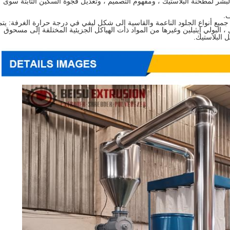
لبشر لمطحنة البلاستيك ، ومفهوم التصميم ، وتعديل فجوة السكين الثابتة سوى
ف.
جميع أنواع الجلود الناعمة والقاسية إلى شكل ليفي في درجة حرارة الغرفة: يتم
، البولي إيثيلين وغيرها من المواد ذات الهياكل الجزيئية المختلفة إلى مسحوق