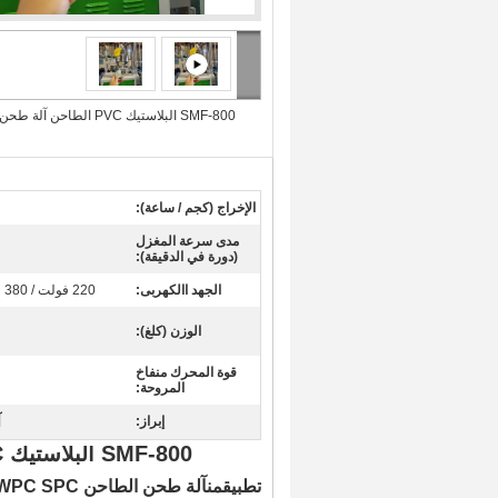
SMF-800 البلاستيك PVC الطاحن آلة طحن
ط
الإخراج (كجم / ساعة):
مدى سرعة المغزل
(دورة في الدقيقة):
الجهد االكهربى:
220 فولت / 380 فولت / 415 فولت / 440 فولت
الوزن (كلغ):
قوة المحرك منفاخ
المروحة:
آ
إبراز:
SMF-800 البلاستيك PVC WPC SPC الطاحن آلة طحن طحن المعدات
تطبيق
من
آلة طحن الطاحن PVC WPC SPC