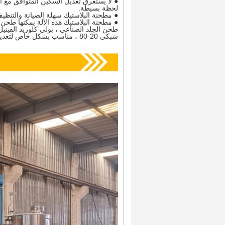
● لا يستغرق تعديل السكين المتوافق مع ا
لحظة بسيطة.
● مطحنة البلاستيك سهلة الصيانة والتنظي
● مطحنة البلاستيك هذه الآلة يمكنها طحن 
طحن الجلد الصناعي ، بولي كلوريد الفينيل 
شبكي 20-80 ، مناسب بشكل خاص لتعديل البلاستيك.