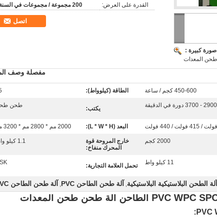
القدرة على العرض:
200 مجموعة / مجموعات في السنة
اتصل
صورة كبيرة :
حن المعدات
مفصلة وصف المن
450-600 كجم / ساعة
الطاقة (كيلوواط):
5
2900 - 3700 دورة في الدقيقة
طحن طح
يكتب:
البعد (L * W * H):
2000 مم * 2800 مم * 3200 مم
2000 كجم
خارج المروحة قوة
1.1 كيلو واط
المحرك منفاخ:
11 كيلو واط
SK
تحمل العلامة التجارية:
لة الطحن البلاستيكية البلاستيكية
آلة طحن الطاحن PVC
آلة طحن الطاحن PVC
,
,
: