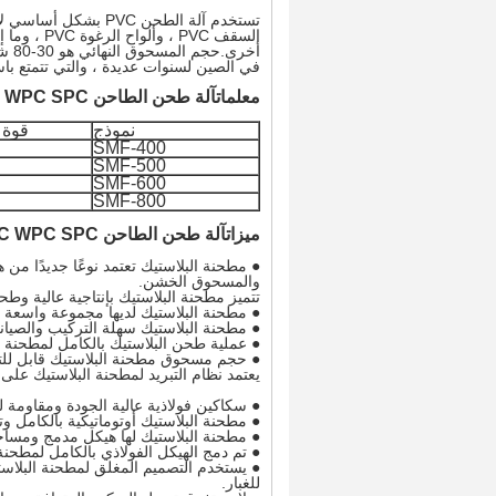
أخر
في الصين لسنوات عديدة ، والتي تتمتع با
معلمات
آلة طحن الطاحن PVC WPC SPC
نموذج
قوة ا
SMF-400
SMF-500
SMF-600
SMF-800
ميزات
آلة طحن الطاحن PVC WPC SPC
● مطحنة البلاستيك تعتمد نوعًا جديدًا من
والمسحوق الخشن.
تتميز مطحنة البلاستيك بإنتاجية عالية وطحن
● مطحنة البلاستيك لديها مجموعة واسعة من التطبيقات ، ويمكنها طحن C
● مطحنة البلاستيك سهلة التركيب والصيانة 
● عملية طحن البلاستيك بالكامل لمطحنة ال
● حجم مسحوق مطحنة البلاستيك قابل للتعديل من 10 إلى 120 شبكة ، ومن
يعتمد نظام التبريد لمطحنة البلاستيك على ا
● سكاكين فولاذية عالية الجودة ومقاومة لل
● مطحنة البلاستيك أوتوماتيكية بالكامل 
● مطحنة البلاستيك لها هيكل مدمج ومسا
● تم دمج الهيكل الفولاذي بالكامل لمطحنة
● يستخدم التصميم المغلق لمطحنة البلا
للغبار.