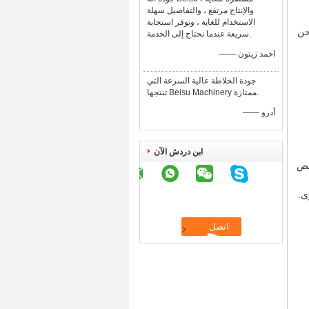
والإنتاج مرتفع ، والتفاصيل سهلة
حة
الاستخدام للغاية ، وتوفر استجابة
احن
سريعة عندما نحتاج إلى الخدمة.
—— احمد زيتون
جودة الخلاطة عالية السرعة التي
تنتجها Beisu Machinery ممتازة.
—— أدرو
ابن دردش الآن
فض