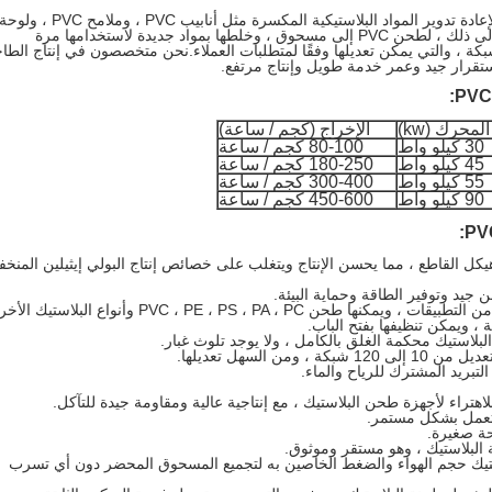
تستخدم آلة الطحن PVC بشكل أساسي لإعادة تدوير المواد البلاستيكية المكسرة مثل أنابيب PVC ، وملامح PVC ، ولو
السقف PVC ، وألواح الرغوة PVC ، وما إلى ذلك ، لطحن PVC إلى مسحوق ، وخلطها بمواد جديدة لاستخدامها مرة
ى.حجم المسحوق النهائي هو 30-80 شبكة ، والتي يمكن تعديلها وفقًا لمتطلبات العملاء.نحن متخصصون في إنتاج الط
ستقرار جيد وعمر خدمة طويل وإنتاج مرتفع.
:
لمحرك (kw)
الإخراج (كجم / ساعة)
30 كيلو واط
80-100 كجم / ساعة
45 كيلو واط
180-250 كجم / ساعة
55 كيلو واط
300-400 كجم / ساعة
90 كيلو واط
450-600 كجم / ساعة
:
 هيكل القاطع ، مما يحسن الإنتاج ويتغلب على خصائص إنتاج البولي إيثيلين المنخ
 جيد وتوفير الطاقة وحماية البيئة.
PVC ، PE ، PS ، PA ، P وأنواع البلاستيك الأخرى.
، ويمكن تنظيفها بفتح الباب.
بلاستيك محكمة الغلق بالكامل ، ولا يوجد تلوث غبار.
 السهل تعديلها.
لتبريد المشترك للرياح والماء.
اهتراء لأجهزة طحن البلاستيك ، مع إنتاجية عالية ومقاومة جيدة للتآكل.
وتعمل بشكل مستمر.
حة صغيرة.
 البلاستيك ، وهو مستقر وموثوق.
ستيك حجم الهواء والضغط الخاصين به لتجميع المسحوق المحضر دون أي تسرب