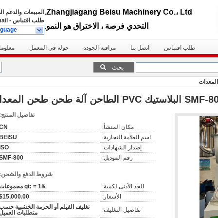
Zhangjiagang Beisu Machinery Co.، Ltd.
المبيعات والدعم ا
طلب اقتباس
-
ail
التحدي فرصة ، الاختراق هو النمو.
nguage
طلب اقتباس
اتصل بنا
مراقبة الجودة
جولة في المعمل
معلوما
بحث
البلاستيك PVC الطاحن آلة طحن طحن المعدات
تفاصيل المنتج:
مكان المنشأ:
CN
اسم العلامة التجارية:
BEISU
إصدار الشهادات:
ISO
رقم الموديل:
SMF-800
شروط الدفع والشحن:
الحد الأدنى لكمية:
&gt; = 1 مجموعات
الأسعار:
$15,000.00
تغليف الفيلم أو الحزمة الخشبية حسب
تفاصيل التغليف:
متطلبات العميل